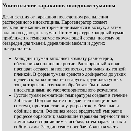
Уничтожение тараканов холодным туманом
Дезинфекция от тараканов посредством распыления
растворенного инсектицида. Парогенератор создает
мельчайшие капли, которые поднимаются в воздух, а затем
плавно оседают, как туман. По температуре холодный туман
приближен к температуре окружающей среды, поэтому он
безвреден для тканей, деревянной мебели и других
поверхностей.
Холодный туман заполняет комнату равномерно,
обеспечивая полное покрытие. Растворенный в воде
препарат оседает на поверхностях, покрывая их тонкой
пленкой. В форме тумана средство добирается до узких
щелей, скрытых полостей и других труднодоступных
зон, которые невозможно обработать бытовыми
инсектицидами до удовлетворительного результата.
Густой туман комнатной температуры оседает в течение
3-4 часов. Под покрытие попадает вентиляционная
система, пространство внутри розеток, мебельные и
обойные щели. Основная масса вредителей умирает в
процессе обработки; выжившие тараканы переносят яд к
личинкам и спрятавшимся особям, затем заражают их и
гибнут сами. За один сеанс погибает большая часть