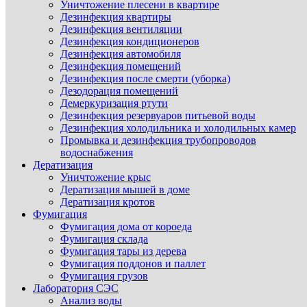
Уничтожение плесени в квартире
Дезинфекция квартиры
Дезинфекция вентиляции
Дезинфекция кондиционеров
Дезинфекция автомобиля
Дезинфекция помещений
Дезинфекция после смерти (уборка)
Дезодорация помещений
Демеркуризация ртути
Дезинфекция резервуаров питьевой воды
Дезинфекция холодильника и холодильных камер
Промывка и дезинфекция трубопроводов
водоснабжения
Дератизация
Уничтожение крыс
Дератизация мышей в доме
Дератизация кротов
Фумигация
Фумигация дома от короеда
Фумигация склада
Фумигация тары из дерева
Фумигация поддонов и паллет
Фумигация грузов
Лаборатория СЭС
Анализ воды