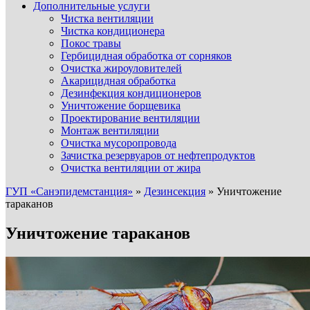
Дополнительные услуги
Чистка вентиляции
Чистка кондиционера
Покос травы
Гербицидная обработка от сорняков
Очистка жироуловителей
Акарицидная обработка
Дезинфекция кондиционеров
Уничтожение борщевика
Проектирование вентиляции
Монтаж вентиляции
Очистка мусоропровода
Зачистка резервуаров от нефтепродуктов
Очистка вентиляции от жира
ГУП «Санэпидемстанция»
»
Дезинсекция
»
Уничтожение
тараканов
Уничтожение тараканов