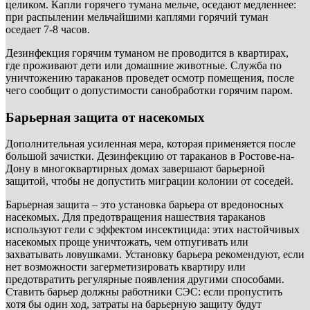
целиком. Капли горячего тумана мельче, оседают медленнее:
при распылении мельчайшими каплями горячий туман
оседает 7-8 часов.
Дезинфекция горячим туманом не проводится в квартирах,
где проживают дети или домашние животные. Служба по
уничтожению тараканов проведет осмотр помещения, после
чего сообщит о допустимости санобработки горячим паром.
Барьерная защита от насекомых
Дополнительная усиленная мера, которая применяется после
большой зачистки. Дезинфекцию от тараканов в Ростове-на-
Дону в многоквартирных домах завершают барьерной
защитой, чтобы не допустить миграции колонии от соседей.
Барьерная защита – это установка барьера от вредоносных
насекомых. Для предотвращения нашествия тараканов
используют гели с эффектом инсектицида: этих настойчивых
насекомых проще уничтожать, чем отпугивать или
захватывать ловушками. Установку барьера рекомендуют, если
нет возможности загерметизировать квартиру или
предотвратить регулярные появления другими способами.
Ставить барьер должны работники СЭС: если пропустить
хотя бы один ход, затраты на барьерную защиту будут