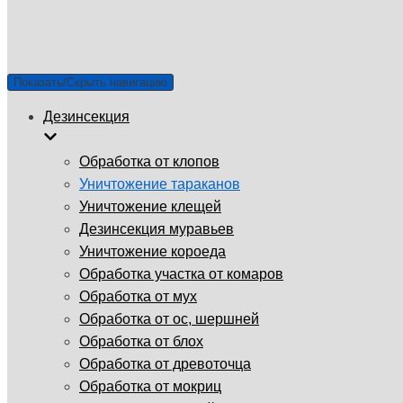
г. Ростов-на-Дону, улица Эстонская, 49А, 344011
Email: info@gup-ses.ru
Ростов-на-Дону
Ваш город
Показать/Скрыть навигацию
Дезинсекция
Обработка от клопов
Уничтожение тараканов
Уничтожение клещей
Дезинсекция муравьев
Уничтожение короеда
Обработка участка от комаров
Обработка от мух
Обработка от ос, шершней
Обработка от блох
Обработка от древоточца
Обработка от мокриц