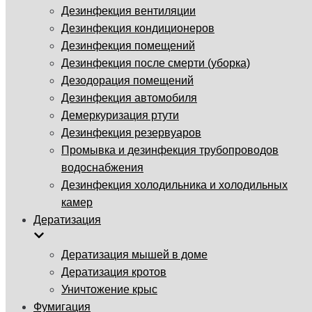
Дезинфекция вентиляции
Дезинфекция кондиционеров
Дезинфекция помещений
Дезинфекция после смерти (уборка)
Дезодорация помещений
Дезинфекция автомобиля
Демеркуризация ртути
Дезинфекция резервуаров
Промывка и дезинфекция трубопроводов
водоснабжения
Дезинфекция холодильника и холодильных
камер
Дератизация
Дератизация мышей в доме
Дератизация кротов
Уничтожение крыс
Фумигация